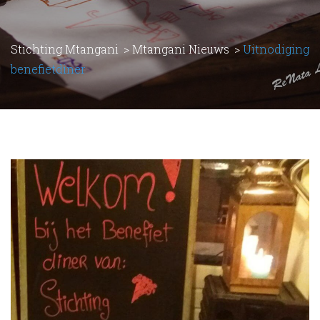
Stichting Mtangani
>
Mtangani Nieuws
>
Uitnodiging
benefietdiner