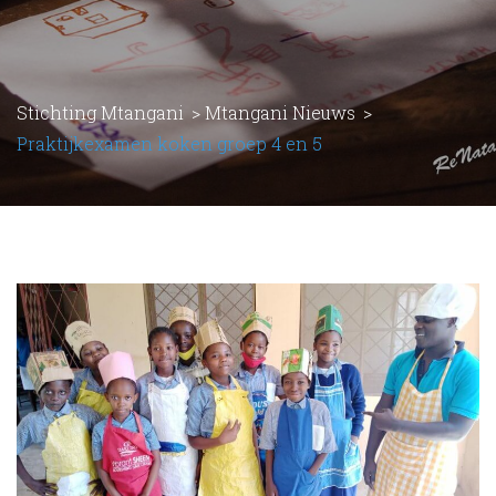
Stichting Mtangani
>
Mtangani Nieuws
>
Praktijkexamen koken groep 4 en 5