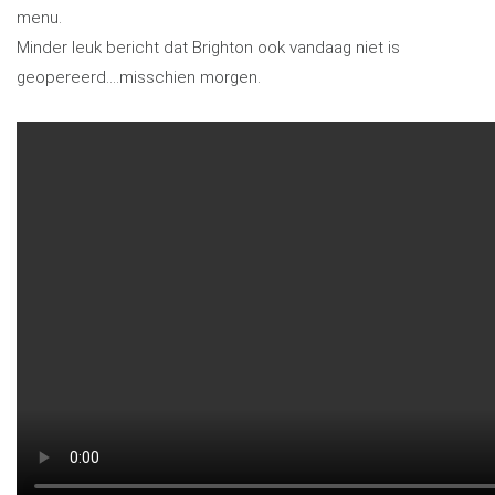
menu.
Minder leuk bericht dat Brighton ook vandaag niet is
geopereerd….misschien morgen.