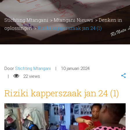
Stichting Mtangani
>
Mtangani Nieuws
>
Denken in
oplossingen
>
Riziki kapperszaak jan 24 (1)
Door
Stichting Mtangani
10 januari 2024
22 views
Riziki kapperszaak jan 24 (1)