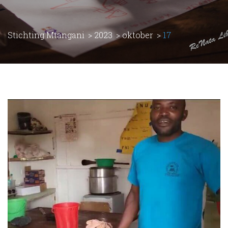
Stichting Mtangani
>
2023
>
oktober
>
17