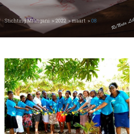
Stichting Mtangani
>
2022
>
maart
>
08